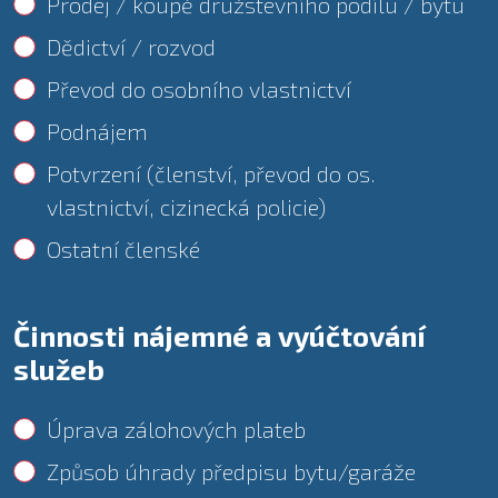
Prodej / koupě družstevního podílu / bytu
Dědictví / rozvod
Převod do osobního vlastnictví
Podnájem
Potvrzení (členství, převod do os.
vlastnictví, cizinecká policie)
Ostatní členské
Činnosti nájemné a vyúčtování
služeb
Úprava zálohových plateb
Způsob úhrady předpisu bytu/garáže